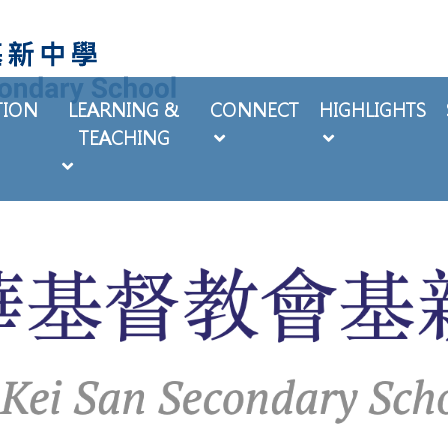
TION
LEARNING &
CONNECT
HIGHLIGHTS
TEACHING
EXTRA-CURRICULAR ACTIVITIES