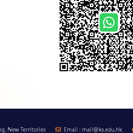
g, New Territories
Email : mail@ks.edu.hk