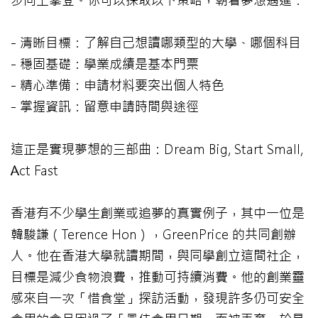
步向上攀登。你可以採取以下策略，朝着夢想邁進：
- 清晰目標：了解自己想讀哪類型的大學、哪個科目
- 穩固基礎：學業成績是基本門票
- 精心準備：申請材料要突出個人特色
- 掌握資訊：留意申請時間與途徑
這正是實現夢想的三部曲：Dream Big, Start Small,
Act Fast
香港有不少學生創業或追夢的真實例子，其中一位是
韓駿謙（Terence Hon），GreenPrice 的共同創辦
人。他在香港大學就讀期間，與同學創立這間社企，
目標是減少食物浪費，推動可持續消費。他的創業靈
感來自一次「惜食堂」探訪活動，發現許多仍可安全