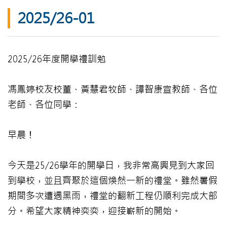
2025/26-01
2025/26年度開學禮訓勉
馮鳳婷校友校董、黃慧君牧師、譚智康宣教師、各位
老師、各位同學：
早晨！
今天是25/26學年的開學日，我非常高興見到大家回
到學校，並且齊聚於這個煥然一新的禮堂。雖然暑假
期間多次遭遇黑雨，禮堂的翻新工程仍順利完成大部
分。希望大家精神奕奕，迎接嶄新的開始。