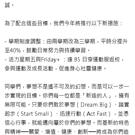
誠。
為了配合這些目標，我們今年將推行以下新措施：
- 學期制度調整：由兩學期改為三學期，平時分提升
至40%，鼓勵日常努力與持續學習。
- 活力星期五與Friday+ ：逢 B5 日穿運動服返校，
參與運動及成長活動，促進身心社靈健康。
同學們，夢想不是遙不可及的幻想，而是可以一步一
步實現的目標。你們每一位都是「新造的人」，擁有
無限可能。只要你們敢於夢想（Dream Big）、踏實
起步（Start Small）、迅速行動（Act Fast），並憑
信心行事，就能邁向屬於你們的夢想。而基新的特色
與精神──關愛、增值、健康、創新──將成為你們追