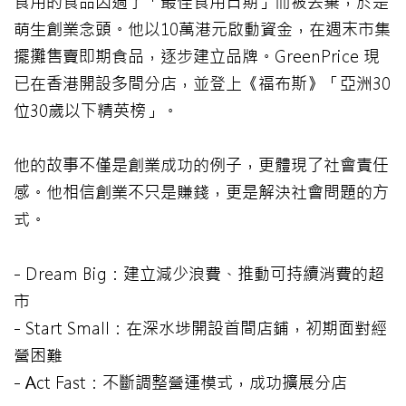
食用的食品因過了「最佳食用日期」而被丟棄，於是
萌生創業念頭。他以10萬港元啟動資金，在週末市集
擺攤售賣即期食品，逐步建立品牌。GreenPrice 現
已在香港開設多間分店，並登上《福布斯》「亞洲30
位30歲以下精英榜」。
他的故事不僅是創業成功的例子，更體現了社會責任
感。他相信創業不只是賺錢，更是解決社會問題的方
式。
- Dream Big：建立減少浪費、推動可持續消費的超
市
- Start Small：在深水埗開設首間店鋪，初期面對經
營困難
- Act Fast：不斷調整營運模式，成功擴展分店