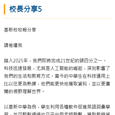
校長分享5
基新校牧報分享
請差遣我
踏入2025年，我們即將完成21世紀的頭四分之一。
科技迅速發展，尤其是人工智能的崛起，深刻影響了
我們的生活和教育方式。當今的中學生在科技運用上
比以往更為熟練，他們能更快地獲取資料，並以更廣
闊的視野理解世界。
以基新中學為例，學生利用各種軟件促進英語詞彙學
習，並可輕鬆通過社交平台與老師聯繫，獲取教學資