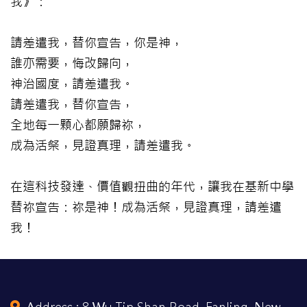
我》：
請差遣我，替你宣告，你是神，
誰亦需要，悔改歸向，
神治國度，請差遣我。
請差遣我，替你宣告，
全地每一顆心都願歸祢，
成為活祭，見證真理，請差遣我。
在這科技發達、價值觀扭曲的年代，讓我在基新中學
替祢宣告：祢是神！成為活祭，見證真理，請差遣
我！