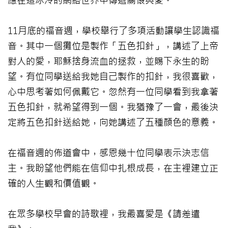
應在這冰冷的網絡世界中傳遞關懷與愛。
11月底的福音週，學校舉行了多項活動讓學生認識福
音。其中一個攤位是製作「五色扣針」，講述了上帝
對人的愛，耶穌捨身流血的拯救，並賜下永生的盼
望。有位同學送給我她自己製作的扣針，我很喜歡，
心中思考著如何佩戴它。忽然有一位同學看到我拿著
五色扣針，就希望得到一個。我猶豫了一會，最後決
定將五色扣針送給她，向她講述了五種顏色的意義。
在福音週的佈道會中，感恩幾十位同學表示決志信
主。我盼望他們能在信仰中扎根成長，在主裡建立正
確的人生觀和價值觀。
在眾多學校早會的詩歌裡，我最喜愛是《請差遣