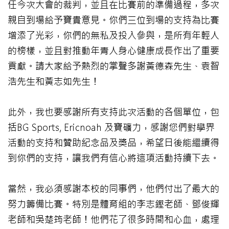
任今次大會的裁判，並且在比賽前的準備過程，多次
親自到場給予寶貴意見。你們三位到場的支持為比賽
增添了光彩，你們的無私及投入參與，是所有年輕人
的榜樣，並且對推動年青人身心健康成長作出了重要
貢獻。請大家給予熱烈的掌聲多謝黃德森先生、袁智
浩先生和黃志如先生！
此外，我也要感謝所有支持此次活動的各個單位，包
括BG Sports, Ericnoah 及寶礦力，感謝您們對學界
活動的支持和贊助紀念品及獎品，希望日後能繼續得
到你們的支持，讓我們有信心將這項活動持續下去。
當然，我必須感謝本校的同事們，他們付出了最大的
努力籌備比賽。特別是體育組的李志鏗老師、鄧俊輝
老師和吳楚筠老師！他們花了很多時間和心血，處理