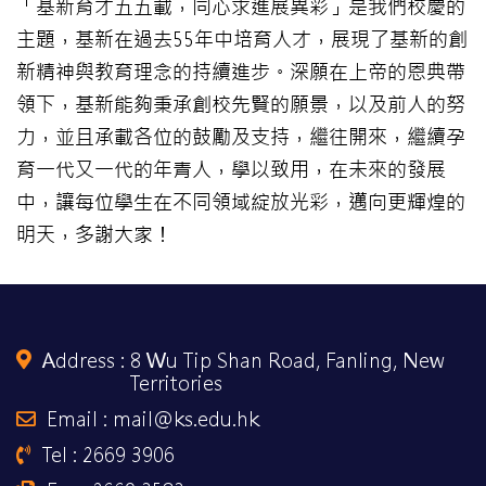
「基新育才五五載，同心求進展異彩」是我們校慶的
主題，基新在過去55年中培育人才，展現了基新的創
新精神與教育理念的持續進步。深願在上帝的恩典帶
領下，基新能夠秉承創校先賢的願景，以及前人的努
力，並且承載各位的鼓勵及支持，繼往開來，繼續孕
育一代又一代的年青人，學以致用，在未來的發展
中，讓每位學生在不同領域綻放光彩，邁向更輝煌的
明天，多謝大家！
Address :
8 Wu Tip Shan Road, Fanling, New
Territories
Email : mail@ks.edu.hk
Tel : 2669 3906