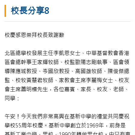
校長分享8
校慶感恩崇拜校長致謝辭
北區總學校發展主任李凱恩女士、中華基督教會香港
區會總幹事王家輝牧師、校監歐陽志剛執事、區會領
導陳應城教授、岑國欣教授、高國雄牧師、陳俊傑總
監、校牧黃慧君牧師、家教會主席李麗梅女士、校友
會主席蕭明標先生，各位嘉賓、家長、校友、老師、
同學：
午安！今天我們非常高興在基新中學的禮堂共同慶祝
學校55周年校慶。基新中學創立於1969年，前身是
基新工業中學，男校，1990年轉做男女校。由只有東