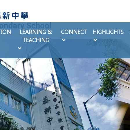
TION
LEARNING &
CONNECT
HIGHLIGHTS
TEACHING
EXTRA-CURRICULAR ACTIVITIES