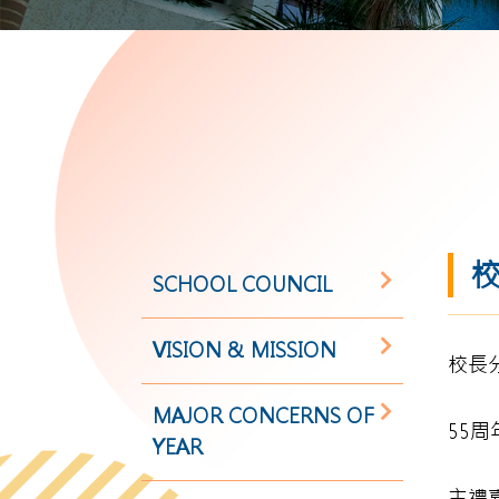
校
SCHOOL COUNCIL
VISION & MISSION
校長
MAJOR CONCERNS OF
55
YEAR
主禮