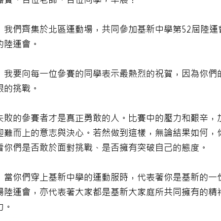
，我們齊集於北區運動場，共同參加基新中學第52屆陸運
的陸運會。
，我要向每一位參賽的同學表示最熱烈的祝賀，因為你們
限的挑戰。
失敗的參賽者才是真正勇敢的人。比賽中的壓力和艱辛，
迎難而上的意志與決心。若然做到這樣，無論結果如何，
看你們是否敢於面對挑戰、是否擁有突破自己的態度。
，當你們穿上基新中學的運動服時，代表著你是基新的一
場陸運會，亦代表著大家都是基新大家庭所共同擁有的精
力。