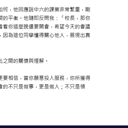
如何，他回應說中六的課業非常繁重，剛
間的平衡。他隨即反問我：「校長，那你
看看你這麼晚還要開會，希望今天的會議
，因為這位同學懂得關心他人，展現出真
此之間的關懷與理解。
更要相信，當你願意投入服務，你所獲得
會的不只是做事，更是做人；不只是領