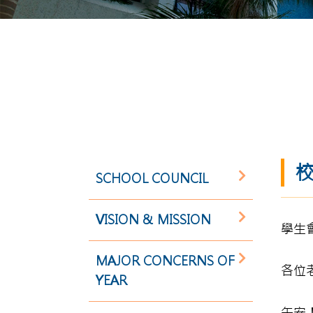
校
SCHOOL COUNCIL
VISION & MISSION
學生
MAJOR CONCERNS OF
各位
YEAR
午安