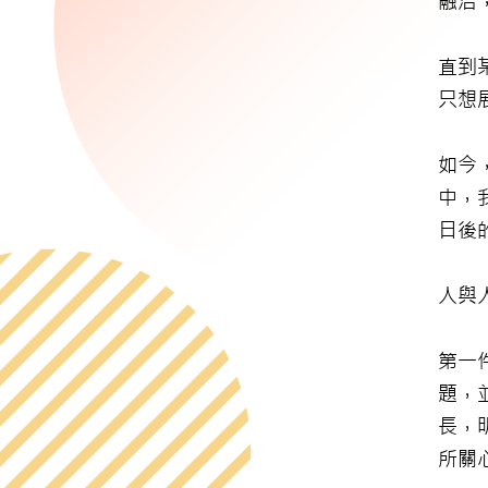
融洽
直到
只想
如今
中，
日後
人與
第一
題，
長，
所關