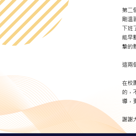
第二
剛溫
下班
能早
摯的
這兩
在校
的，
導，
謝謝