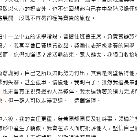
事致以衷心的祝賀外，也不禁回想起自己在中學階段擔任
將展開一段既不容易卻極為寶貴的旅程。
由中一至中五的求學階段，曾擔任班會主席，負責籌辦旅
盡力。我甚至會自費購買飲品，獎勵代表班級參賽的同學
然而，你們知道嗎？當活動結束、眾人離去，我獨自收拾
漸意識到，自己之所以如此努力付出，其實是渴望獲得他
感到失落，甚至孤單。慢慢地，我明白了：雖然我擅長策
，也未曾真正視身邊的人為夥伴。我太過執著於獨力完成
快，但一群人可以走得更遠。」這個道理。
中六後，我的責任更重，身兼團契團長及社幹事，領導許
無形中產生了驕傲。我會在眾人面前批評他人，堅信自己