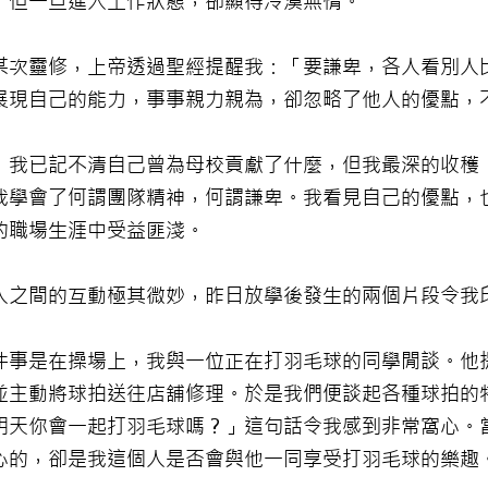
，但一旦進入工作狀態，卻顯得冷漠無情。
某次靈修，上帝透過聖經提醒我：「要謙卑，各人看別人
展現自己的能力，事事親力親為，卻忽略了他人的優點，
，我已記不清自己曾為母校貢獻了什麼，但我最深的收穫
我學會了何謂團隊精神，何謂謙卑。我看見自己的優點，
的職場生涯中受益匪淺。
人之間的互動極其微妙，昨日放學後發生的兩個片段令我
件事是在操場上，我與一位正在打羽毛球的同學閒談。他
並主動將球拍送往店舖修理。於是我們便談起各種球拍的
明天你會一起打羽毛球嗎？」這句話令我感到非常窩心。
心的，卻是我這個人是否會與他一同享受打羽毛球的樂趣