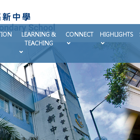
TION
LEARNING &
CONNECT
HIGHLIGHTS
TEACHING
EXTRA-CURRICULAR ACTIVITIES