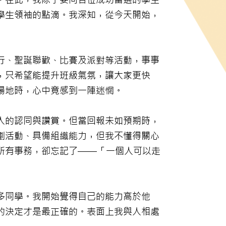
學生領袖的點滴。我深知，從今天開始，
行、聖誕聯歡、比賽及派對等活動，事事
，只希望能提升班級氣氛，讓大家更快
場地時，心中竟感到一陣迷惘。
人的認同與讚賞。但當回報未如預期時，
劃活動、具備組織能力，但我不懂得關心
所有事務，卻忘記了——「一個人可以走
多同學。我開始覺得自己的能力高於他
的決定才是最正確的。表面上我與人相處