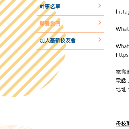
幹事名單
Insta
聯繫我們
What
加入基新校友會
Wha
http
電郵地
電話：
地址
母校