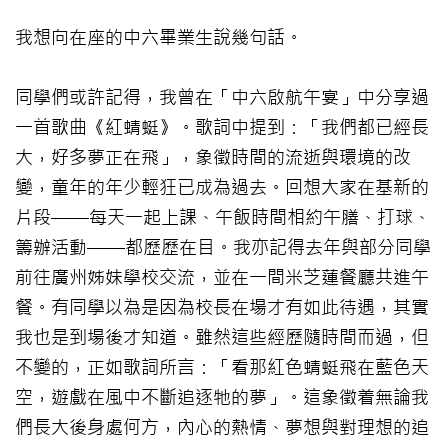
我想向在座的中六畢業生說幾句話。
同學們或許記得，我曾在「中六啟航午宴」中分享過
一首歌曲《紅蜻蜓》。歌詞中提到：「我們都已經長
大，好多夢正在飛」，象徵時間的流逝與環境的改
變，童年的年少輕狂已成為過去。回想大家在基新的
片段——每天一起上課、午飯時間相約午膳、打球、
籌辦活動——都歷歷在目。我亦記得去年與部分同學
前往廣州姊妹學校交流，並在一間米芝蓮餐廳共進午
餐。有同學以為是因為校長在場才有如此待遇，其實
我也是到場後才知道。雖然這些經歷隨時間而過，但
不變的，正如歌詞所言：「看那紅色蜻蜓飛在藍色天
空，遊戲在風中不斷追逐牠的夢」。這象徵着無論我
們長大後身處何方，內心的熱情、夢想與對理想的追