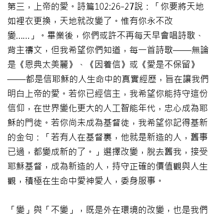
第三，上帝的愛。詩篇102:26-27說：「你要將天地
如裡衣更換，天地就改變了。惟有你永不改
變……」。畢業後，你們或許不再每天早會唱詩歌、
背主禱文，但我希望你們知道，每一首詩歌——無論
是《恩典太美麗》、《因着信》或《愛是不保留》
——都是信耶穌的人生命中的真實經歷，旨在讓我們
明白上帝的愛。若你已經信主，我希望你能持守這份
信仰，在世界變化更大的人工智能年代，忠心成為耶
穌的門徒。若你尚未成為基督徒，我希望你記得基新
的金句：「若有人在基督裏，他就是新造的人，舊事
已過，都變成新的了。」選擇改變，脫去舊我，接受
耶穌基督，成為新造的人，持守正確的價值觀與人生
觀，積極在生命中愛神愛人，委身服事。
「變」與「不變」，既是外在環境的改變，也是我們