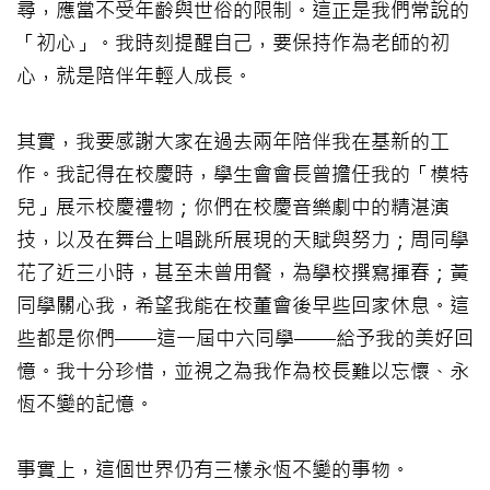
尋，應當不受年齡與世俗的限制。這正是我們常說的
「初心」。我時刻提醒自己，要保持作為老師的初
心，就是陪伴年輕人成長。
其實，我要感謝大家在過去兩年陪伴我在基新的工
作。我記得在校慶時，學生會會長曾擔任我的「模特
兒」展示校慶禮物；你們在校慶音樂劇中的精湛演
技，以及在舞台上唱跳所展現的天賦與努力；周同學
花了近三小時，甚至未曾用餐，為學校撰寫揮春；黃
同學關心我，希望我能在校董會後早些回家休息。這
些都是你們——這一屆中六同學——給予我的美好回
憶。我十分珍惜，並視之為我作為校長難以忘懷、永
恆不變的記憶。
事實上，這個世界仍有三樣永恆不變的事物。