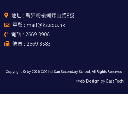
地址 :
新界粉嶺蝴蝶山路8號
電郵 : mail@ks.edu.hk
電話 : 2669 3906
傳真 : 2669 3583
Copyright © by 2026 CCC Kei San Secondary School, All Rights Reserved
Web Design
by
East Tech