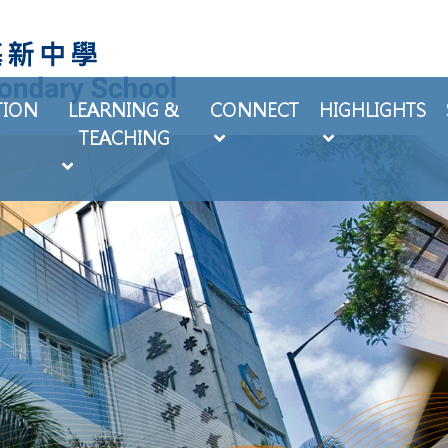
TION
LEARNING &
CONNECT
HIGHLIGHTS
TEACHING
EXTRA-CURRICULAR ACTIVITIES