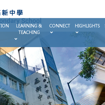
TION
LEARNING &
CONNECT
HIGHLIGHTS
TEACHING
EXTRA-CURRICULAR ACTIVITIES