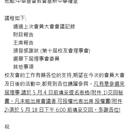
地點:中華基督教會基新中學禮堂
議程如下:
通過上次會員大會會議記錄
財政報告
主席報告
頒發感謝狀 (第十屆校友會理事會)
選舉下屆理事會委員
其他事項
校友會的工作有賴各位的支持,期望在今次的會員大會
及日後的活動中,都見到各位踴躍參與。
凡有意參選來
屆理事,請於 5 月 4 日前填妥提名表格(附件 1)交回秘
書。凡未能出席會議者,可授權代表出席,授權書(附件
2)須於 5 月 18 日下午 6:00 前填妥交回。多謝各位!
祝