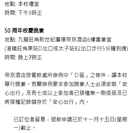
地點: 本校禮堂
時間: 下午3時正
50
周年校慶晚宴
地點: 九龍旺角新世紀廣場帝京酒店6樓喜宴堂
(港鐵旺角東站D出口或太子站B2出口步行5分鐘到達)
時間: 晚上7時正
帝京酒店按餐飲處所條例中「Ｄ區」之條件，讓本校
舉行晚宴。有關條例要求參加晚宴人士必須安裝「安
心出行」及有七成以上參加者已接種第一劑疫苗及已
將接種記錄儲存於「安心出行」內。
已訂位者留意，退款申請已於十一月十五日(星期
一)截止。