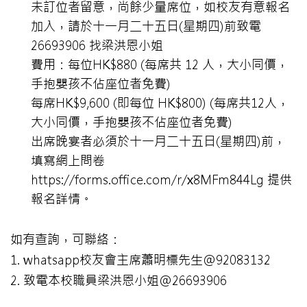
未訂位者留意，尚餘少量席位，如校友有意報名
加入，請於十一月二十五日(星期四)前致電
26693906 找梁洪恩小姐
費用：每位HK$880 (每席共 12 人，大小同價，
手抱嬰孩不佔座位者免費)
每席HK$9,600 (即每位 HK$800) (每席共12人，
大小同價，手抱嬰孩不佔座位者免費)
出席晚宴者必須於十一月二十五日(星期四)前，
填寫網上問卷
https://forms.office.com/r/x8MFm844Lg
提供
報名詳情。
如有查詢，可聯絡：
1. whatsapp校友會主席蕭明標先生@92083132
2. 致電本校職員梁洪恩小姐@26693906