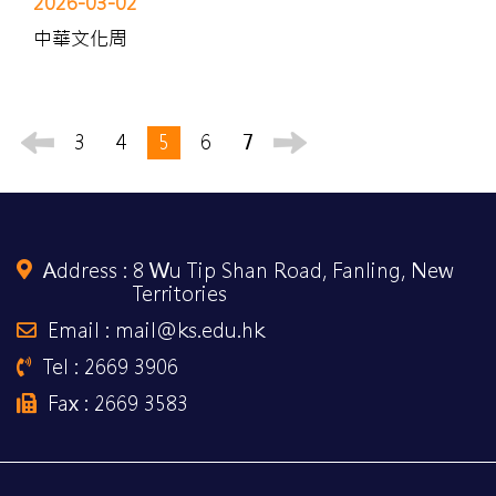
2026-03-02
中華文化周
3
4
5
6
7
Address :
8 Wu Tip Shan Road, Fanling, New
Territories
Email : mail@ks.edu.hk
Tel : 2669 3906
Fax : 2669 3583