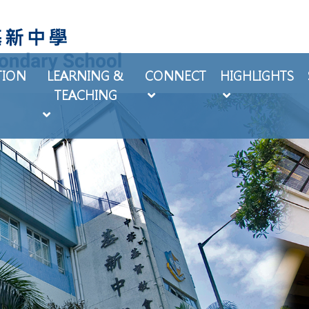
TION
LEARNING &
CONNECT
HIGHLIGHTS
TEACHING
EXTRA-CURRICULAR ACTIVITIES