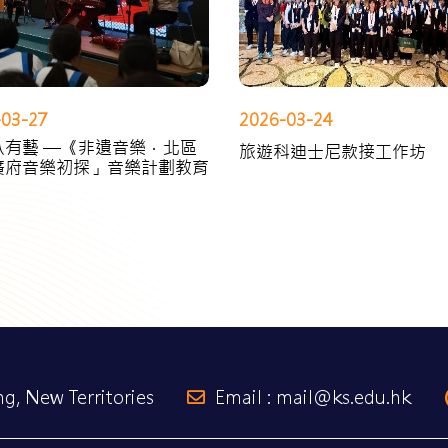
-03-27
2026-03-24
八有藝 —《非遺音樂．北區
旅遊科迪士尼款接工作坊
廣府音樂初探」音樂計劃教育
g, New Territories
Email : mail@ks.edu.hk