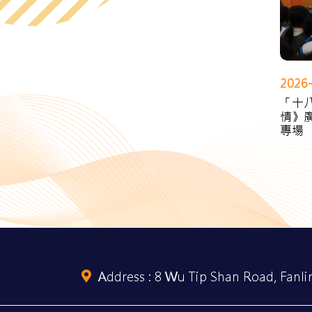
2026
「十
情》
專場
Address :
8 Wu Tip Shan Road, Fanlin