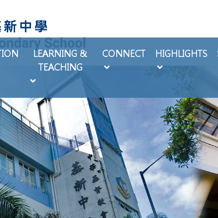
TION
LEARNING &
CONNECT
HIGHLIGHTS
TEACHING
EXTRA-CURRICULAR ACTIVITIES