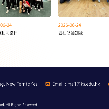
-06-24
2026-06-24
運動同樂日
四社領袖訓練
g, New Territories
Email : mail@ks.edu.hk
l, All Rights Reserved