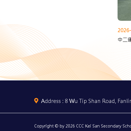
2026
中二
Address :
8 Wu Tip Shan Road, Fanlin
Copyright © by 2026 CCC Kei San Secondary Schoo